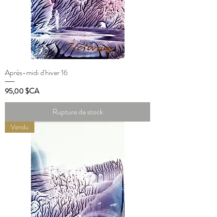
Après-midi d'hiver 16
Prix
95,00 $CA
Rupture de stock
Vendu