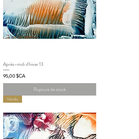
Après-midi d'hiver 13
Prix
95,00 $CA
Rupture de stock
Vendu