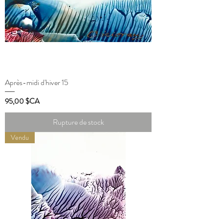
Après-midi d'hiver 15
Prix
95,00 $CA
Rupture de stock
Vendu