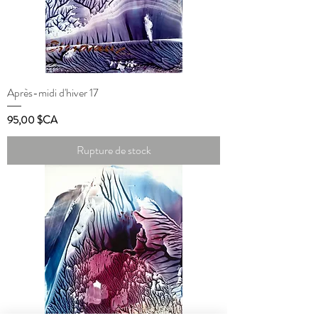
Après-midi d'hiver 17
Prix
95,00 $CA
Rupture de stock