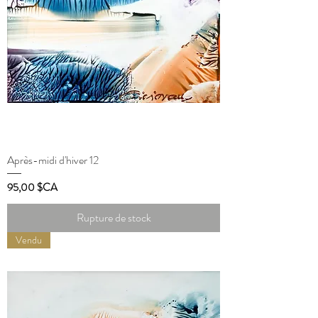
Après-midi d'hiver 12
Prix
95,00 $CA
Rupture de stock
Vendu