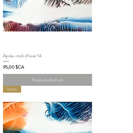
Après-midi d'hiver 14
Prix
95,00 $CA
Rupture de stock
Vendu