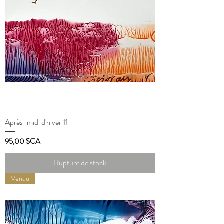
Après-midi d'hiver 11
Prix
95,00 $CA
Rupture de stock
Vendu