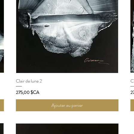
Clair de lune 2
Aperçu rapide
Cl
Prix
Pr
275,00 $CA
2
Ajouter au panier