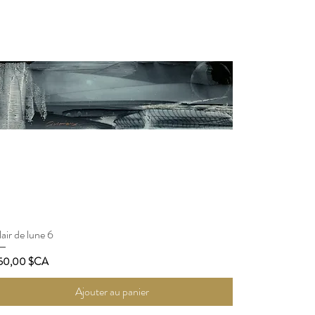
air de lune 6
Aperçu rapide
ix
50,00 $CA
Ajouter au panier