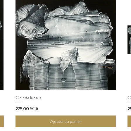
Clair de lune 5
Aperçu rapide
Cl
Prix
Pr
275,00 $CA
2
Ajouter au panier