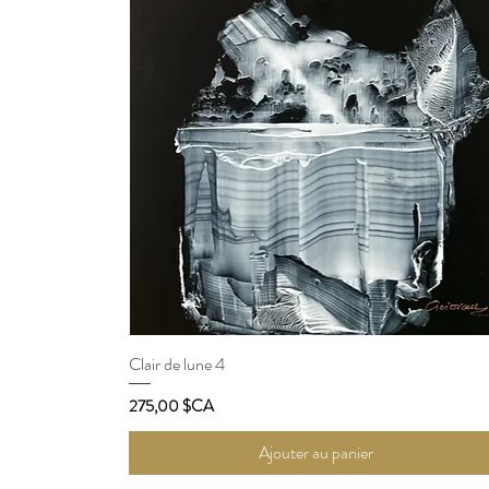
Clair de lune 4
Aperçu rapide
Prix
275,00 $CA
Ajouter au panier